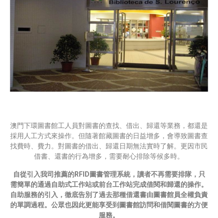
澳門下環圖書館工人員對圖書的查找、借出、歸還等業務，都還是
採用人工方式來操作。但隨著館藏圖書的日益增多，會導致圖書查
找費時、費力。對圖書的借出、歸還日期無法實時了解。更因市民
借書、還書的行為增多，需要耐心排除等候多時。
自從引入我司推薦的RFID圖書管理系統，讀者不再需要排隊，只
需簡單的通過自助式工作站或前台工作站完成借閱和歸還的操作。
自助服務的引入，徹底告別了過去那種借還書由圖書館員全權負責
的單調過程。公眾也因此更能享受到圖書館訪問和借閱圖書的方便
服務。